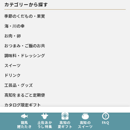
カテゴリーから探す
季節のくだもの・果実
海・川の幸
お肉・卵
おつまみ・ご飯のお共
調味料・ドレッシング
スイーツ
ドリンク
工芸品・グッズ
高知をまるごと定期便
カタログ限定ギフト
店長おすすめ
龍馬
土佐あか
高知の
高知の
FAQ
鰹たたき
うし特集
夏ギフト
スイーツ