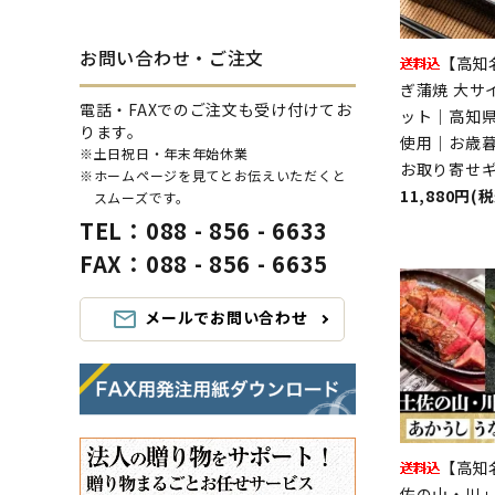
お問い合わせ・ご注文
【高知
ぎ蒲焼 大サ
電話・FAXでのご注文も受け付けてお
ット｜高知
ります。
使用｜お歳
※土日祝日・年末年始休業
お取り寄せ
※ホームページを見てとお伝えいただくと
11,880円(
スムーズです。
TEL：088 - 856 - 6633
FAX：088 - 856 - 6635
メールでお問い合わせ
mail_outline
【高知
佐の山・川