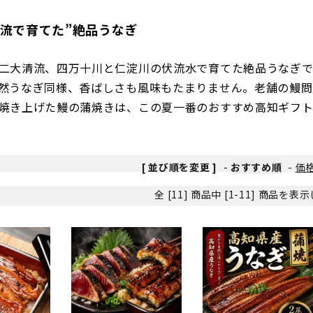
清流で育てた”絶品うなぎ
二大清流、四万十川と仁淀川の伏流水で育てた絶品うなぎで
然うなぎ同様、香ばしさも風味もたまりません。老舗の鰻問
焼き上げた鰻の蒲焼きは、この夏一番のおすすめ高知ギフト
[ 並び順を変更 ]
-
おすすめ順
-
価
全 [11] 商品中 [1-11] 商品を