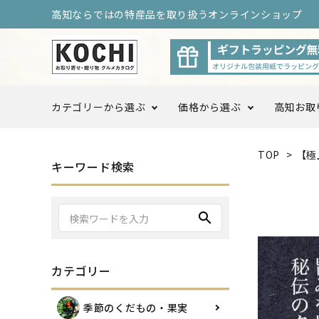
高知ならではの特産品を取り扱うオンラインショップ
カテゴリーから選ぶ
価格から選ぶ
高知お取
TOP
>
【極
〜3,999円
4,000
キーワード検索
季節のくだもの・果実
10,000円以上〜
search
調味料・ドレッシング
カテゴリー
高知をまるごと定期便
高知お
季節のくだもの・果実
ログ限