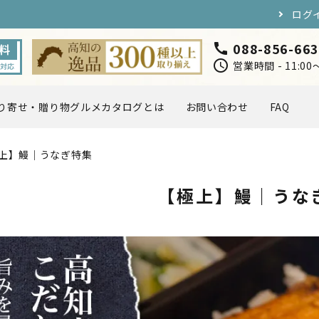
ログ
088-856-66
call
schedule
営業時間 - 11:0
り寄せ・贈り物グルメカタログとは
お問い合わせ
FAQ
上】鰻｜うなぎ特集
円〜5,000円
5,000円〜7,000円
海・川の幸
お肉・卵
【極上】鰻｜うな
スイーツ
ドリンク
店長おすすめ
取り寄せ・贈り物グルメカタ
定ギフト