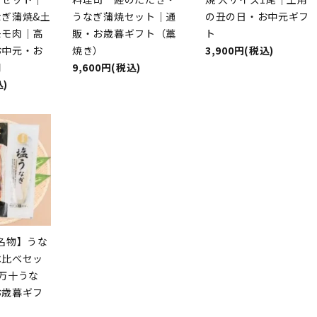
なぎ蒲焼&土
うなぎ蒲焼セット｜通
の丑の日・お中元ギフ
モモ肉｜高
販・お歳暮ギフト（藁
ト
お中元・お
焼き）
3,900円(税込)
用
9,600円(税込)
込)
名物】うな
べ比べセッ
万十うな
お歳暮ギフ