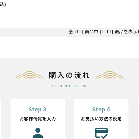
税込)
全 [11] 商品中 [1-11] 商品を
購入の流れ
SHOPPING FLOW
Step 3
Step 4
お客様情報を入力
お支払い方法の設定
person
credit_score