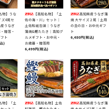
名物】うな
【高知名物】「土
高知県産うなぎ蒲
イズ4尾セ
佐の海・川」セット｜
焼 大サイズ２尾｜土用
県産うなぎ
土佐和紙包装｜うなぎ
の丑の日・お中元ギフ
暮・贈答・
蒲焼&鰹たたき｜高知グ
ト
ギフト
ルメギフト・お中元・
6,480円(税込)
税込)
お歳暮・贈答用
6,499円(税込)
名物】「土
【高知名物】土佐
高知県産うなぎ蒲
」セット｜
料理司 鰹のたたき・
焼 大サイズ1尾｜土用