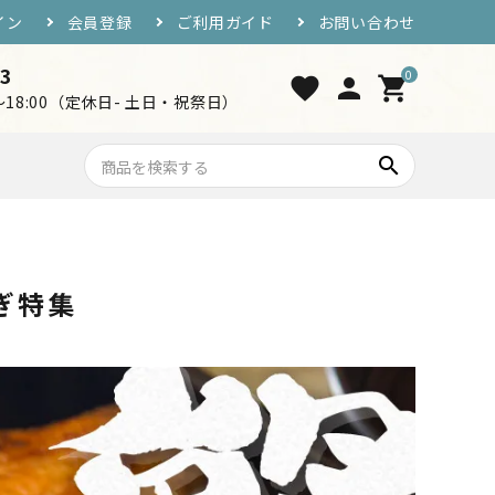
イン
会員登録
ご利用ガイド
お問い合わせ
33
0
favorite
person
shopping_cart
0～18:00（定休日- 土日・祝祭日）
search
7,000円〜10,000円
おつまみ・ご飯のお供
ぎ特集
工芸品・グッズ