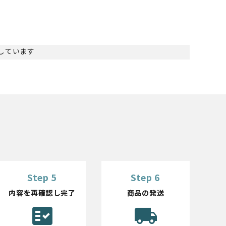
表示しています
Step 5
Step 6
内容を再確認し完了
商品の発送
fact_check
local_shipping