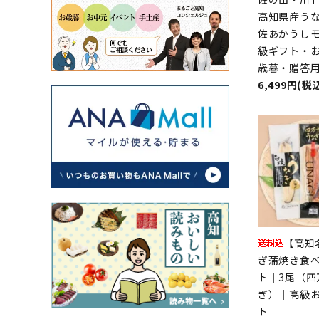
高知県産う
佐あかうし
級ギフト・
歳暮・贈答
6,499円(税
【高知
ぎ蒲焼き食
ト｜3尾（四
ぎ）｜高級
ト