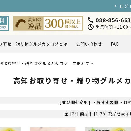
ログ
088-856-66
call
schedule
営業時間 - 11:0
り寄せ・贈り物グルメカタログとは
お問い合わせ
FAQ
お取り寄せ・贈り物グルメカタログ 定番ギフト
円〜5,000円
5,000円〜7,000円
海・川の幸
お肉・卵
高知お取り寄せ・贈り物グルメ
スイーツ
ドリンク
[ 並び順を変更 ]
-
おすすめ順
-
価
店長おすすめ
全 [25] 商品中 [1-25] 商品を
取り寄せ・贈り物グルメカタ
定ギフト