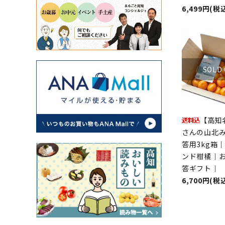
6,499円(税
SOLD
【高知
さんの山北み
答用3kg箱
ンド柑橘｜
答ギフト｜
6,700円(税