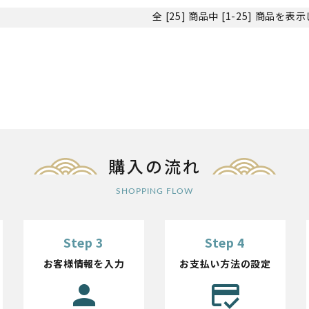
全 [25] 商品中 [1-25] 商品を
購入の流れ
SHOPPING FLOW
Step 3
Step 4
お客様情報を入力
お支払い方法の設定
person
credit_score