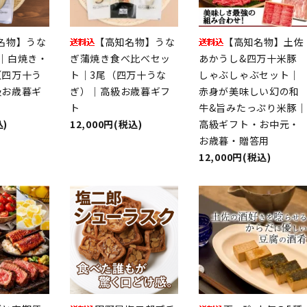
名物】うな
【高知名物】うな
【高知名物】土佐
｜白焼き・
ぎ蒲焼き食べ比べセッ
あかうし&四万十米豚
（四万十う
ト｜3尾（四万十うな
しゃぶしゃぶセット｜
級お歳暮ギ
ぎ）｜高級お歳暮ギフ
赤身が美味しい幻の和
ト
牛&旨みたっぷり米豚｜
込)
12,000円(税込)
高級ギフト・お中元・
お歳暮・贈答用
12,000円(税込)