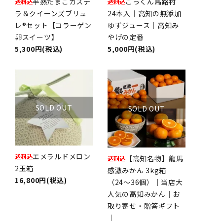
半熟たまごカステ
ごっくん馬路村
ラ＆クイーンズブリュ
24本入｜高知の無添加
レ®セット【コラーゲン
ゆずジュース｜高知み
卵スイーツ】
やげの定番
5,300円(税込)
5,000円(税込)
SOLD OUT
SOLD OUT
エメラルドメロン
【高知名物】龍馬
2玉箱
感激みかん 3kg箱
16,800円(税込)
（24〜36個）｜当店大
人気の高知みかん｜お
取り寄せ・贈答ギフト
｜