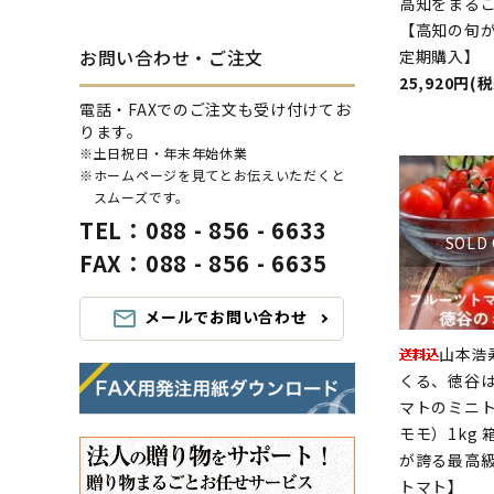
高知をまる
【高知の旬
お問い合わせ・ご注文
定期購入】
25,920円(
電話・FAXでのご注文も受け付けてお
ります。
※土日祝日・年末年始休業
※ホームページを見てとお伝えいただくと
スムーズです。
TEL：088 - 856 - 6633
SOLD
FAX：088 - 856 - 6635
メールでお問い合わせ
mail_outline
山本浩
くる、徳谷
マトのミニ
モモ）1kg
が誇る最高
トマト】