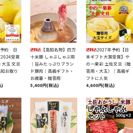
年予約 日
【高知名物】四万
2027年予約【日
2024受賞
十米豚 しゃぶしゃぶ用
本ギフト大賞受賞】や
 大玉 文旦
｜旨みたっぷりブラン
の一果彩 土佐文旦（贈
高知お取り
ド豚肉｜高級ギフト・
答用・大玉）｜高級ギ
お歳暮・贈答用
フトに人気
込)
5,400円(税込)
4,600円(税込)