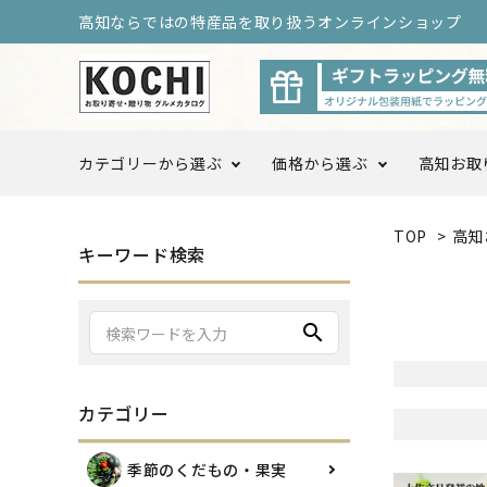
高知ならではの特産品を取り扱うオンラインショップ
カテゴリーから選ぶ
価格から選ぶ
高知お取
TOP
>
高知
〜3,999円
4,000
キーワード検索
季節のくだもの・果実
10,000円以上〜
search
調味料・ドレッシング
カテゴリー
高知をまるごと定期便
高知お
季節のくだもの・果実
ログ限