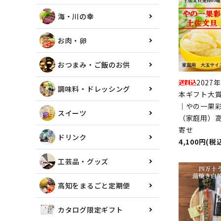
海・川の幸
お肉・卵
おつまみ・ご飯のお供
2027
調味料・ドレッシング
本ギフト大賞
｜やの一果彩
スイーツ
（家庭用）
寄せ
ドリンク
4,100円(税
工芸品・グッズ
高知をまるごと定期便
カタログ限定ギフト