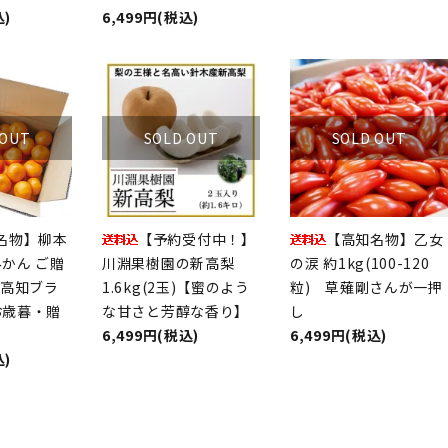
込)
6,499円(税込)
 OUT
SOLD OUT
SOLD OUT
名物】柳本
【予約受付中！】
【高知名物】乙女
かん ご贈
川淵果樹園の新高梨
の涙 約1kg(100-120
｜高知ブラ
1.6kg(2玉)【蜜のよう
粒) 草薙剛さんが一押
お歳暮・贈
な甘さと芳醇な香り】
し
6,499円(税込)
6,499円(税込)
込)