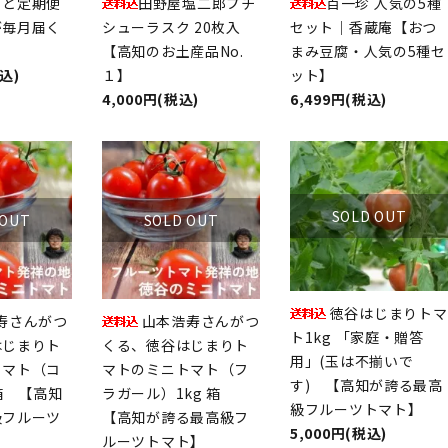
ごと定期便
田野屋塩二郎プチ
百一珍 人気の5種
が毎月届く
シューラスク 20枚入
セット｜香蔵庵【おつ
【高知のお土産品No.
まみ豆腐・人気の5種セ
税込)
１】
ット】
4,000円(税込)
6,499円(税込)
SOLD OUT
 OUT
SOLD OUT
徳谷はじまりトマ
寿さんがつ
山本浩寿さんがつ
ト1kg 「家庭・贈答
はじまりト
くる、徳谷はじまりト
用」(玉は不揃いで
トマト（コ
マトのミニトマト（フ
す) 【高知が誇る最高
 箱 【高知
ラガール）1kg 箱
級フルーツトマト】
級フルーツ
【高知が誇る最高級フ
5,000円(税込)
ルーツトマト】