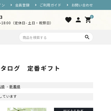
イン
会員登録
ご利用ガイド
お問い合わせ
33
0
favorite
person
shopping_cart
0～18:00（定休日- 土日・祝祭日）
search
7,000円〜10,000円
おつまみ・ご飯のお供
カタログ 定番ギフト
工芸品・グッズ
格順
-
新着順
表示しています