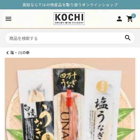
高知ならではの特産品を取り扱うオンラインショップ
0
menu
person
shopping_cart
search
海・川の幸