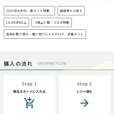
2026年お中元・夏ギフト特集
価格帯から探す
10,000円以上
【極上】鰻｜うなぎ特集
高知お取り寄せ・贈り物グルメカタログ 定番ギフト
購入の流れ
- SHOPPING FLOW
Step 1
Step 2
商品をカートに入れる
レジへ進む
add_shopping_cart
arrow_forward