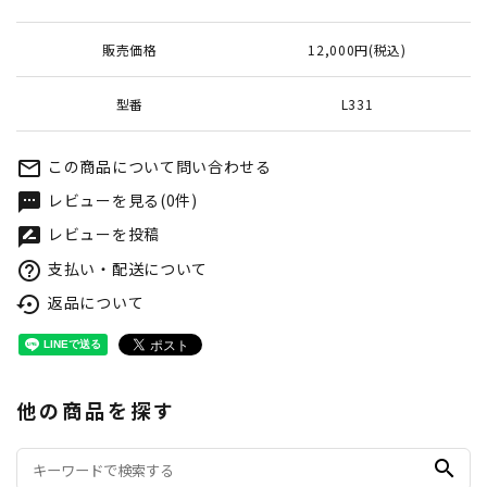
販売価格
12,000円(税込)
型番
L331
この商品について問い合わせる
mail_outline
レビューを見る(0件)
textsms
レビューを投稿
rate_review
支払い・配送について
help_outline
返品について
settings_backup_restore
他の商品を探す
search