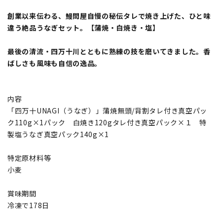
創業以来伝わる、鰻問屋自慢の秘伝タレで焼き上げた、ひと味
違う絶品うなぎセット。【蒲焼・白焼き・塩】
最後の清流・四万十川とともに熟練の技を磨いてきました。香
ばしさも風味も自信の逸品。
内容
「四万十UNAGI（うなぎ）」蒲焼無頭/背割タレ付き真空パッ
ク110g×1パック 白焼き120gタレ付き真空パック×１ 特
製塩うなぎ真空パック140g×1
特定原材料等
小麦
賞味期間
冷凍で178日