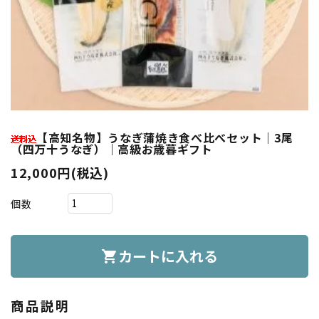
【高知名物】うなぎ蒲焼き食べ比べセット｜3尾
（四万十うなぎ）｜高級お歳暮ギフト
12,000円(税込)
個数
カートに入れる
shopping_cart
商品説明