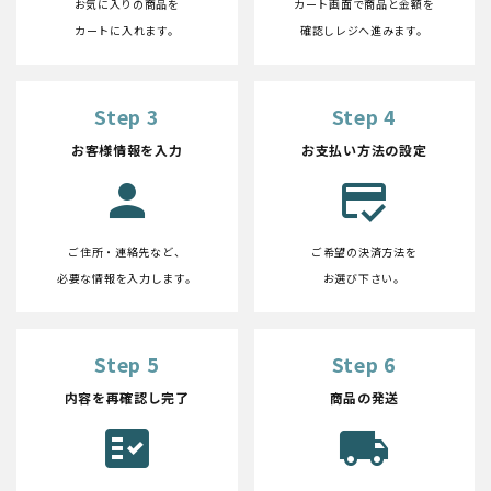
お気に入りの商品を
カート画面で商品と金額を
カートに入れます。
確認しレジへ進みます。
Step 3
Step 4
お客様情報を入力
お支払い方法の設定
person
credit_score
ご住所・連絡先など、
ご希望の決済方法を
必要な情報を入力します。
お選び下さい。
Step 5
Step 6
内容を再確認し完了
商品の発送
fact_check
local_shipping