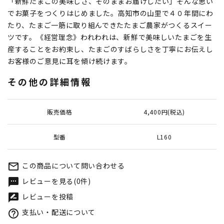
「新鮮たまごの美味しさ、そのままお届けしたい」そんな思い
でお菓子をつくりはじめました。高知市の山里で４０年間にわ
たり、たまご一筋に取り組んできたたまご農家がつくるスイー
ツです。《経営理念》われわれは、新鮮で美味しいたまごを生
産することをお約束し、たまごのすばらしさを丁寧にお伝えし
お客様のご意見に耳を傾け続けます。
その他の詳細情報
販売価格
4,400円(税込)
型番
L160
この商品について問い合わせる
mail_outline
レビューを見る(0件)
textsms
レビューを投稿
rate_review
支払い・配送について
help_outline