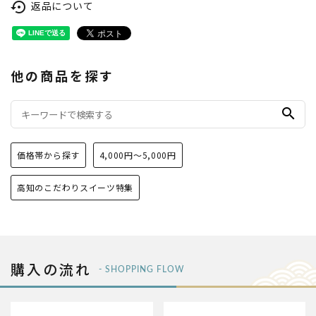
返品について
settings_backup_restore
他の商品を探す
search
価格帯から探す
4,000円〜5,000円
高知のこだわりスイーツ特集
購入の流れ
- SHOPPING FLOW