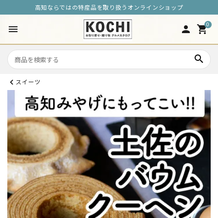
高知ならではの特産品を取り扱うオンラインショップ
0
menu
person
shopping_cart
search
スイーツ