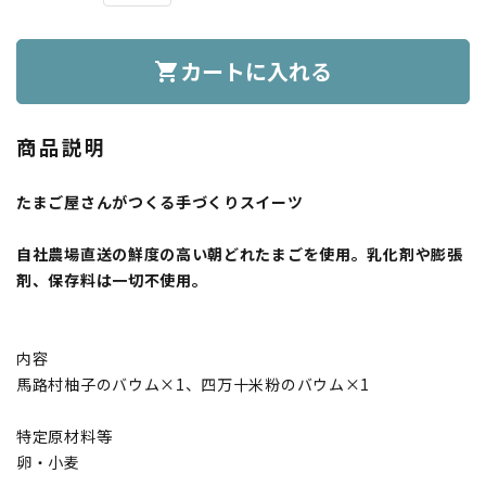
カートに入れる
shopping_cart
商品説明
たまご屋さんがつくる手づくりスイーツ
自社農場直送の鮮度の高い朝どれたまごを使用。乳化剤や膨張
剤、保存料は一切不使用。
内容
馬路村柚子のバウム×1、四万十米粉のバウム×1
特定原材料等
卵・小麦