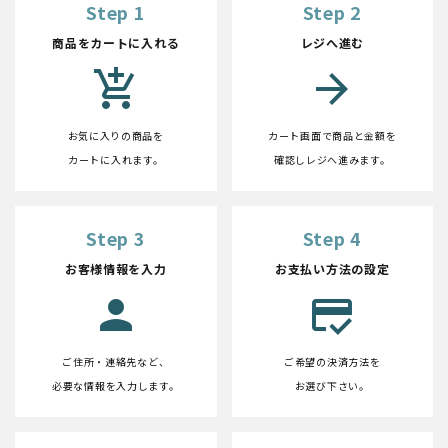
Step 1
Step 2
商品をカートに入れる
レジへ進む
add_shopping_cart
arrow_forward
お気に入りの商品を
カート画面で商品と金額を
カートに入れます。
確認しレジへ進みます。
Step 3
Step 4
お客様情報を入力
お支払い方法の設定
person
credit_score
ご住所・連絡先など、
ご希望の決済方法を
必要な情報を入力します。
お選び下さい。