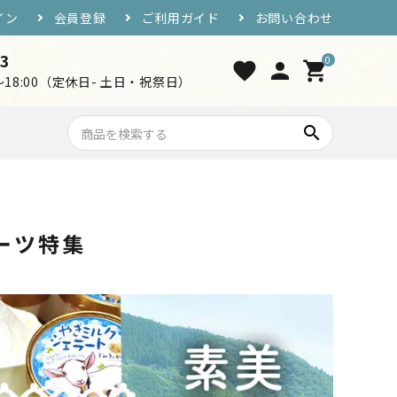
イン
会員登録
ご利用ガイド
お問い合わせ
33
0
favorite
person
shopping_cart
0～18:00（定休日- 土日・祝祭日）
search
7,000円〜10,000円
おつまみ・ご飯のお供
ーツ特集
工芸品・グッズ