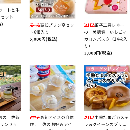
ラートと牛
トセット
込)
高知プリン亭セッ
菓子工房レネー
ト6個入り
の 美糖質 いちごマ
5,000円(税込)
カロンバスク（14枚入
り）
3,000円(税込)
園の土佐茶
高知アイスの自信
半熟たまごカステ
プリンセッ
作。土佐のお好みアイ
ラ＆クイーンズブリュ