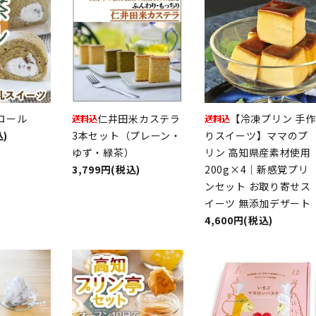
ロール
仁井田米カステラ
【冷凍プリン 手作
込)
3本セット（プレーン・
りスイーツ】ママのプ
ゆず・緑茶）
リン 高知県産素材使用
3,799円(税込)
200g×4｜新感覚プリ
ンセット お取り寄せス
イーツ 無添加デザート
4,600円(税込)