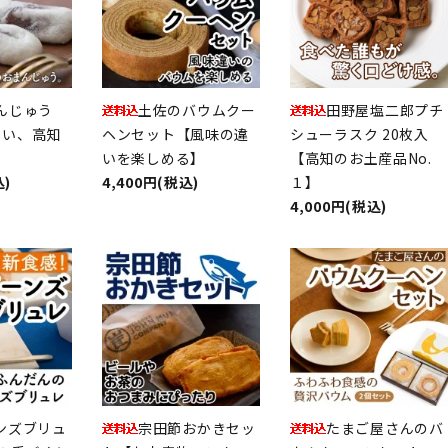
んじゅう
土佐のバウムクー
田野屋塩二郎プチ
しい、高知
ヘンセット【風味の違
シューラスク 20枚入
】
いを楽しめる】
【高知のお土産品No.
込)
4,400円(税込)
１】
4,000円(税込)
ンズブリュ
宗田節おかきセッ
たまご屋さんのバ