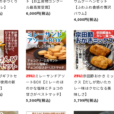
の手づくり
ト【お土産物コンクー
ウムクーヘンセット
ュレ】
ル最高賞受賞】
【ふわふわ食感の贅沢
込)
6,000円(税込)
バウム】
4,000円(税込)
ぴギフトセ
ミレーサンドアソ
宗田節おかき ミッ
不使用の新
ートBOX【ミレーのほ
クス【だしが効いたカ
ぴ】
のかな塩味とチョコの
レー味はクセになる美
込)
甘さがベストマッチ】
味しさ】
5,500円(税込)
3,799円(税込)