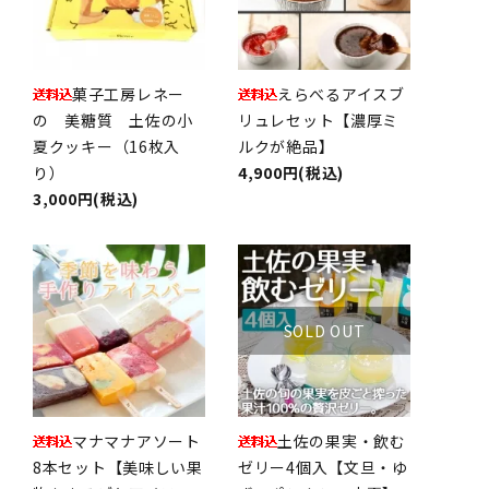
菓子工房レネー
えらべるアイスブ
の 美糖質 土佐の小
リュレセット【濃厚ミ
夏クッキー（16枚入
ルクが絶品】
り）
4,900円(税込)
3,000円(税込)
SOLD OUT
マナマナアソート
土佐の果実・飲む
8本セット【美味しい果
ゼリー4個入【文旦・ゆ