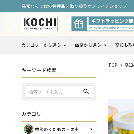
高知ならではの特産品を取り扱うオンラインショップ
カテゴリーから選ぶ
価格から選ぶ
高知お取
TOP
>
高知
〜3,999円
4,000
キーワード検索
季節のくだもの・果実
10,000円以上〜
search
調味料・ドレッシング
カテゴリー
高知をまるごと定期便
高知お
季節のくだもの・果実
ログ限