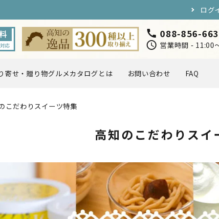
ログ
088-856-66
call
schedule
営業時間 - 11:0
り寄せ・贈り物グルメカタログとは
お問い合わせ
FAQ
のこだわりスイーツ特集
円〜5,000円
5,000円〜7,000円
海・川の幸
お肉・卵
高知のこだわりスイ
スイーツ
ドリンク
店長おすすめ
取り寄せ・贈り物グルメカタ
定ギフト