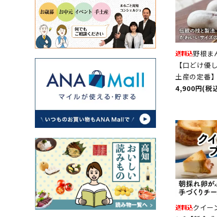
野根ま
【口どけ優
土産の定番
4,900円(税
クイー