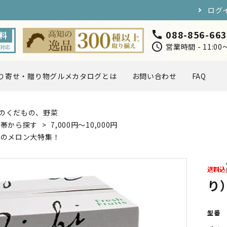
ログ
088-856-66
call
schedule
営業時間 - 11:0
り寄せ・贈り物グルメカタログとは
お問い合わせ
FAQ
のくだもの、野菜
円〜5,000円
5,000円〜7,000円
海・川の幸
お肉・卵
格帯から探す
>
7,000円〜10,000円
知のメロン大特集！
スイーツ
ドリンク
り
店長おすすめ
取り寄せ・贈り物グルメカタ
型番
定ギフト