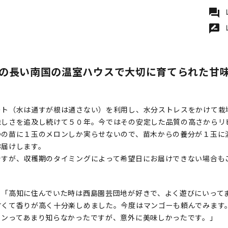
forum
rate_review
の長い南国の温室ハウスで大切に育てられた甘
ート（水は通すが根は通さない）を利用し、水分ストレスをかけて栽
味しさを追及し続けて５０年。今ではその安定した品質の高さからリ
つの苗に１玉のメロンしか実らせないので、苗木からの養分が１玉に
お届けします。
ですが、収穫期のタイミングによって希望日にお届けできない場合も
：「高知に住んでいた時は西島園芸団地が好きで、よく遊びにいって
甘くて香りが高く十分楽しめました。今度はマンゴーも頼んでみます
ロンってあまり知らなかったですが、意外に美味しかったです。」