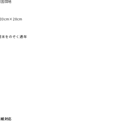
園芸団地
33cm×20cm
月末をのぞく通年
装紙対応