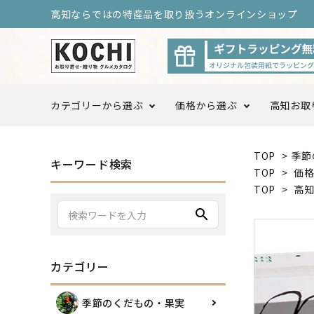
高知ならではの特産品を取り扱うオンラインショップ
カテゴリーから選ぶ
価格から選ぶ
高知お取
TOP
>
季節
〜3,999円
4,000
キーワード検索
季節のくだもの・果実
TOP
>
価
TOP
>
高
10,000円以上〜
search
調味料・ドレッシング
カテゴリー
高知をまるごと定期便
高知お
季節のくだもの・果実
ログ限