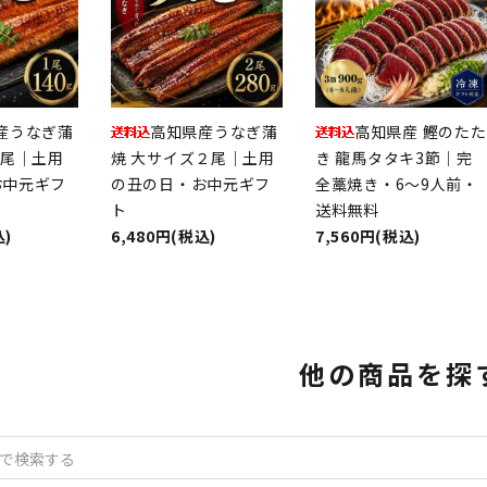
産うなぎ蒲
高知県産うなぎ蒲
高知県産 鰹のたた
1尾｜土用
焼 大サイズ２尾｜土用
き 龍馬タタキ3節｜完
お中元ギフ
の丑の日・お中元ギフ
全藁焼き・6～9人前・
ト
送料無料
込)
6,480円(税込)
7,560円(税込)
他の商品を探