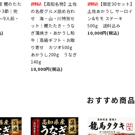
産 鰹のたた
【高知名物】土佐
【限定30セット】
キ3節｜完
の名産グルメ詰め合わ
土佐あかうし サーロイ
～9人前・
せ 海・山・川特別セ
ン&モモ ステーキ
ット｜鰹たたき・うな
500g 送料込み
込)
ぎ蒲焼き・あかうし和
10,000円(税込)
牛｜高級ギフト・お取
り寄せ カツオ500g
あかうし200g うなぎ
140g
10,000円(税込)
おすすめ商