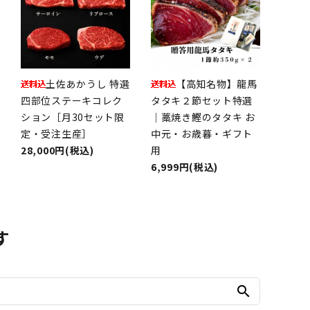
土佐あかうし 特選
【高知名物】龍馬
四部位ステーキコレク
タタキ２節セット特選
ション［月30セット限
｜藁焼き鰹のタタキ お
定・受注生産］
中元・お歳暮・ギフト
28,000円(税込)
用
6,999円(税込)
す
search