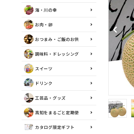
海・川の幸
お肉・卵
おつまみ・ご飯のお供
調味料・ドレッシング
スイーツ
ドリンク
工芸品・グッズ
高知をまるごと定期便
カタログ限定ギフト