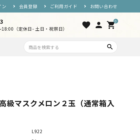
イン
会員登録
ご利用ガイド
お問い合わせ
33
0
favorite
person
shopping_cart
0～18:00（定休日- 土日・祝祭日）
search
7,000円〜10,000円
おつまみ・ご飯のお供
工芸品・グッズ
高級マスクメロン２玉（通常箱入
）
L922