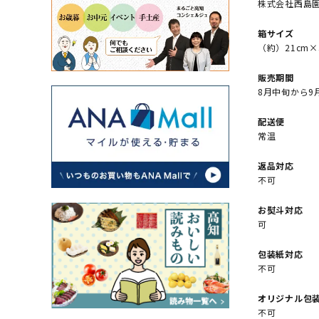
株式会社西島
箱サイズ
（約）21cm×
販売期間
8月中旬から9
配送便
常温
返品対応
不可
お熨斗対応
可
包装紙対応
不可
オリジナル包
不可