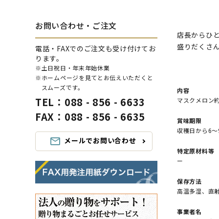
お問い合わせ・ご注文
店長からひ
盛りだくさ
電話・FAXでのご注文も受け付けてお
ります。
※土日祝日・年末年始休業
※ホームページを見てとお伝えいただくと
スムーズです。
内容
TEL：088 - 856 - 6633
マスクメロン約
FAX：088 - 856 - 6635
賞味期限
収穫日から6〜
メールでお問い合わせ
mail_outline
特定原材料等
ー
保存方法
高温多湿、直
事業者名