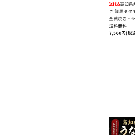
高知県
き 龍馬タタ
全藁焼き・6
送料無料
7,560円(税