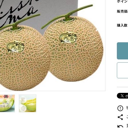
ポイン
販売価
購入数
error_outline
share
undo