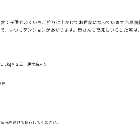
と言：子供とよくいちご狩りに出かけてお世話になっています西島園
んで、いつもテンションがあがります。皆さんも高知にいらした際は
1.5kg×２玉 通常箱入り
9日
射日光を避けて保存してください。