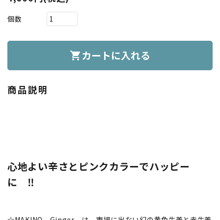
個数
カートに入れる
shopping_cart
商品説明
心地よい辛さとピンクカラーでハッピー
に ‼
☆MAKINO Ginger は、市場に出ない幻の黄色生姜と赤生姜