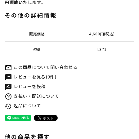
円頂戴いたします。
その他の詳細情報
販売価格
4,600円(税込)
型番
L371
この商品について問い合わせる
mail_outline
レビューを見る(0件)
textsms
レビューを投稿
rate_review
支払い・配送について
help_outline
返品について
settings_backup_restore
他の商品を探す