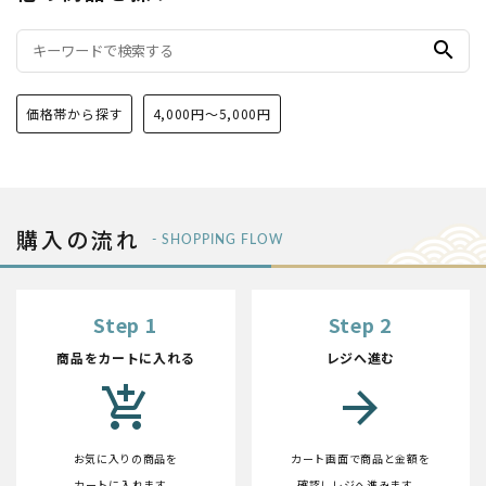
search
価格帯から探す
4,000円〜5,000円
購入の流れ
- SHOPPING FLOW
Step 1
Step 2
商品をカートに入れる
レジへ進む
add_shopping_cart
arrow_forward
お気に入りの商品を
カート画面で商品と金額を
カートに入れます。
確認しレジへ進みます。