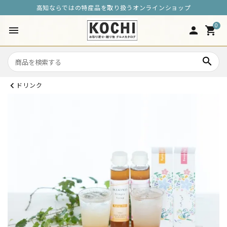
高知ならではの特産品を取り扱うオンラインショップ
0
menu
person
shopping_cart
search
ドリンク