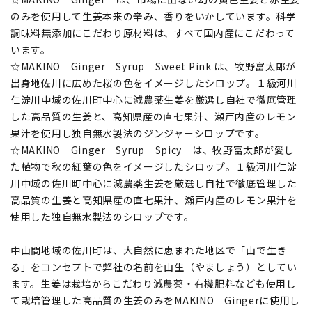
のみを使用して生姜本来の辛み、香りをいかしています。科学
調味料無添加にこだわり原材料は、すべて国内産にこだわって
います。
☆MAKINO Ginger Syrup Sweet Pink は、牧野富太郎が
出身地佐川に広めた桜の色をイメージしたシロップ。１級河川
仁淀川中域の佐川町中心に減農薬生姜を厳選し自社で徹底管理
した高品質の生姜と、高知県産の直七果汁、瀬戸内産のレモン
果汁を使用し独自無水製法のジンジャーシロップです。
☆MAKINO Ginger Syrup Spicy は、牧野富太郎が愛し
た植物で秋の紅葉の色をイメージしたシロップ。１級河川仁淀
川中域の佐川町中心に減農薬生姜を厳選し自社で徹底管理した
高品質の生姜と高知県産の直七果汁、瀬戸内産のレモン果汁を
使用した独自無水製法のシロップです。
中山間地域の佐川町は、大自然に恵まれた地区で「山で生き
る」をコンセプトで弊社の名前を山生（やましょう）としてい
ます。生姜は栽培からこだわり減農薬・有機肥料なども使用し
て栽培管理した高品質の生姜のみをMAKINO Gingerに使用し