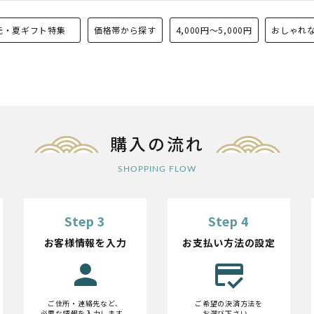
中元・夏ギフト特集
価格帯から探す
4,000円〜5,000円
おしゃれ
購入の流れ
SHOPPING FLOW
Step 3
Step 4
お客様情報を入力
お支払い方法の設定
person
credit_score
ご住所・連絡先など、
ご希望の決済方法を
必要な情報を入力します。
お選び下さい。