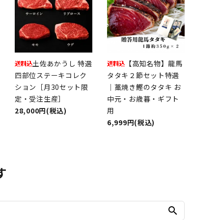
土佐あかうし 特選
【高知名物】龍馬
四部位ステーキコレク
タタキ２節セット特選
ション［月30セット限
｜藁焼き鰹のタタキ お
定・受注生産］
中元・お歳暮・ギフト
28,000円(税込)
用
6,999円(税込)
す
search