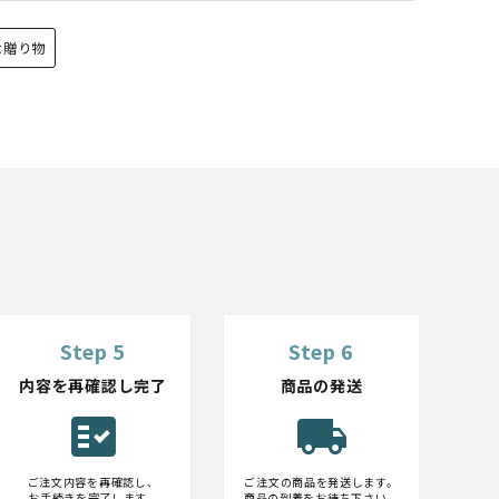
な贈り物
Step 5
Step 6
内容を再確認し完了
商品の発送
fact_check
local_shipping
ご注文内容を再確認し、
ご注文の商品を発送します。
お手続きを完了します。
商品の到着をお待ち下さい。