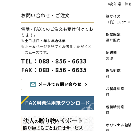
JA高知県 津
お問い合わせ・ご注文
箱サイズ
（約）16cm×
電話・FAXでのご注文も受け付けてお
期間限定
ります。
通年販売
※土日祝日・年末年始休業
※ホームページを見てとお伝えいただくと
スムーズです。
配送便
常温
TEL：088 - 856 - 6633
FAX：088 - 856 - 6635
返品対応
可
メールでお問い合わせ
mail_outline
お熨斗対応
可
包装紙対応
可
オリジナル包
可