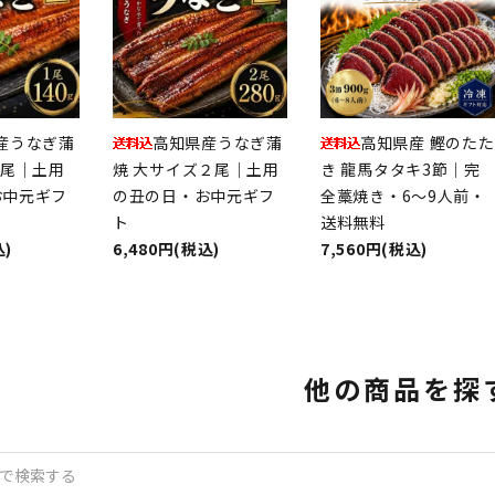
産うなぎ蒲
高知県産うなぎ蒲
高知県産 鰹のたた
1尾｜土用
焼 大サイズ２尾｜土用
き 龍馬タタキ3節｜完
お中元ギフ
の丑の日・お中元ギフ
全藁焼き・6～9人前・
ト
送料無料
込)
6,480円(税込)
7,560円(税込)
他の商品を探