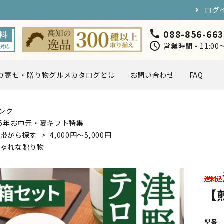
ログ
088-856-66
call
schedule
営業時間 - 11:0
り寄せ・贈り物グルメカタログとは
お問い合わせ
FAQ
ンク
円〜5,000円
5,000円〜7,000円
海・川の幸
お肉・卵
26年お中元・夏ギフト特集
格帯から探す
>
4,000円〜5,000円
しゃれな贈り物
スイーツ
ドリンク
店長おすすめ
【
取り寄せ・贈り物グルメカタ
定ギフト
型番