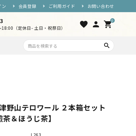
イン
会員登録
ご利用ガイド
お問い合わせ
33
0
favorite
person
shopping_cart
0～18:00（定休日- 土日・祝祭日）
search
7,000円〜10,000円
おつまみ・ご飯のお供
工芸品・グッズ
津野山テロワール ２本箱セット
煎茶＆ほうじ茶】
L263