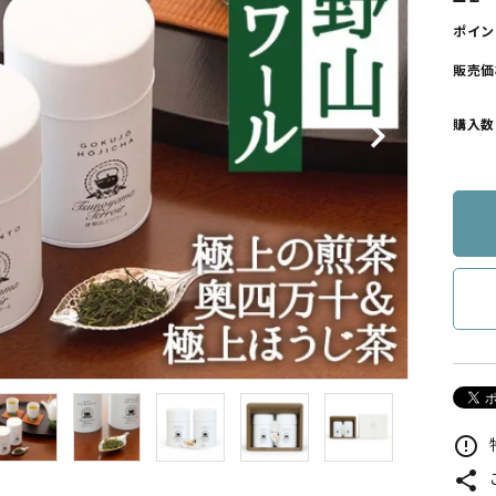
ポイン
販売価
購入数
error_outline
share