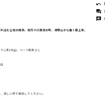
undo
forum
rate_review
惚れ込む土佐の銘茶。四万十川源流の町、津野山から届く極上茶。
、ほうじ茶(30g)、リーフ型茶さじ
5日
け、涼しい所で保存してください。