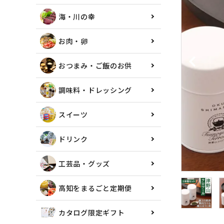
海・川の幸
お肉・卵
おつまみ・ご飯のお供
調味料・ドレッシング
スイーツ
ドリンク
工芸品・グッズ
高知をまるごと定期便
カタログ限定ギフト