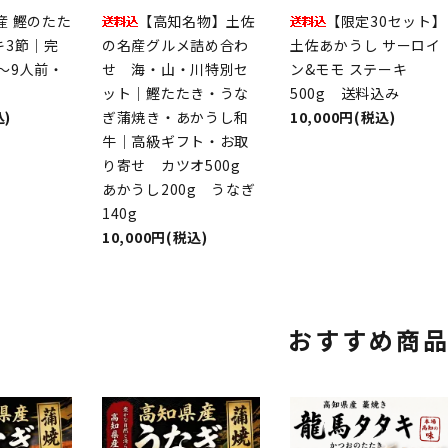
産 鰹のたた
【高知名物】土佐
【限定30セット】
キ3節｜完
の名産グルメ詰め合わ
土佐あかうし サーロイ
～9人前・
せ 海・山・川特別セ
ン&モモ ステーキ
ット｜鰹たたき・うな
500g 送料込み
込)
ぎ蒲焼き・あかうし和
10,000円(税込)
牛｜高級ギフト・お取
り寄せ カツオ500g
あかうし200g うなぎ
140g
10,000円(税込)
おすすめ商