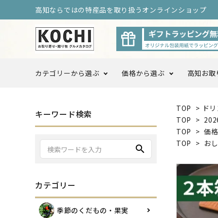
高知ならではの特産品を取り扱うオンラインショップ
カテゴリーから選ぶ
価格から選ぶ
高知お取
TOP
>
ドリ
〜3,999円
4,000
キーワード検索
季節のくだもの・果実
TOP
>
20
TOP
>
価
10,000円以上〜
TOP
>
お
search
調味料・ドレッシング
カテゴリー
高知をまるごと定期便
高知お
季節のくだもの・果実
ログ限