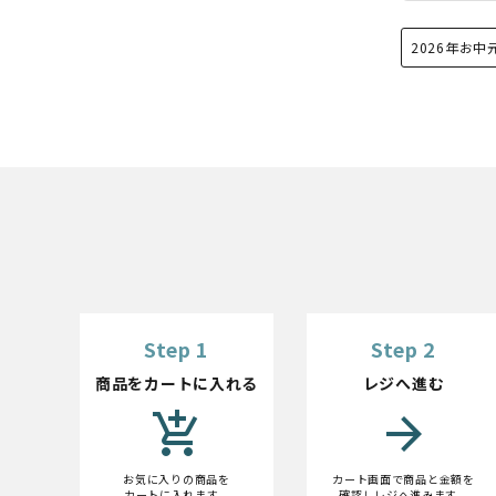
2026年お
Step 1
Step 2
商品をカートに入れる
レジへ進む
add_shopping_cart
arrow_forward
お気に入りの商品を
カート画面で商品と金額を
カートに入れます。
確認しレジへ進みます。