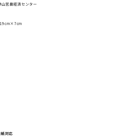
野山営農経済センター
19cm×7cm
装紙対応