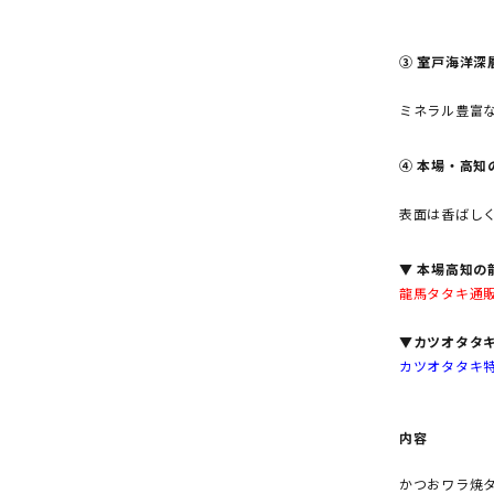
③ 室戸海洋深
ミネラル豊富
④ 本場・高知
表面は香ばし
▼ 本場高知の
龍馬タタキ通
▼カツオタタ
カツオタタキ
内容
かつおワラ焼タ