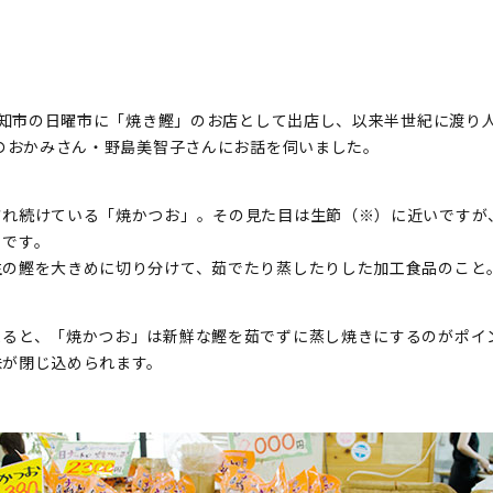
に高知市の日曜市に「焼き鰹」のお店として出店し、以来半世紀に渡
 のおかみさん・野島美智子さんにお話を伺いました。
され続けている「焼かつお」。その見た目は生節（※）に近いですが
うです。
生の鰹を大きめに切り分けて、茹でたり蒸したりした加工食品のこと
よると、「焼かつお」は新鮮な鰹を茹でずに蒸し焼きにするのがポイ
味が閉じ込められます。