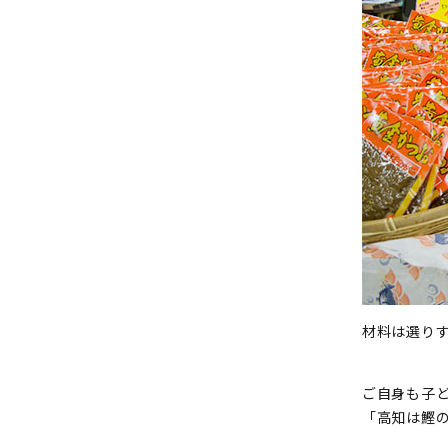
材料は選りす
ご自身も子
「高知は鰹の