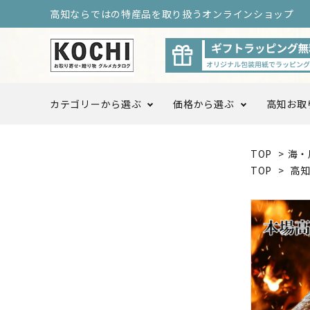
高知ならではの特産品を取り扱うオンラインショップ
カテゴリーから選ぶ
価格から選ぶ
高知お取
TOP
>
海・
〜3,999円
4,000
季節のくだもの・果実
TOP
>
高
10,000円以上〜
調味料・ドレッシング
高知をまるごと定期便
高知お
ログ限