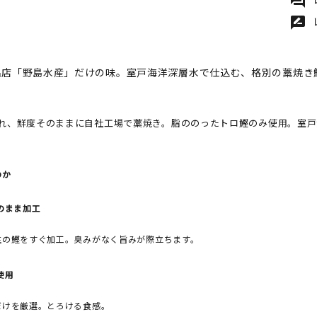
forum
rate_review
名店「野島水産」だけの味。室戸海洋深層水で仕込む、格別の藁焼き
れ、鮮度そのままに自社工場で藁焼き。脂ののったトロ鰹のみ使用。室戸
のか
のまま加工
生の鰹をすぐ加工。臭みがなく旨みが際立ちます。
使用
だけを厳選。とろける食感。