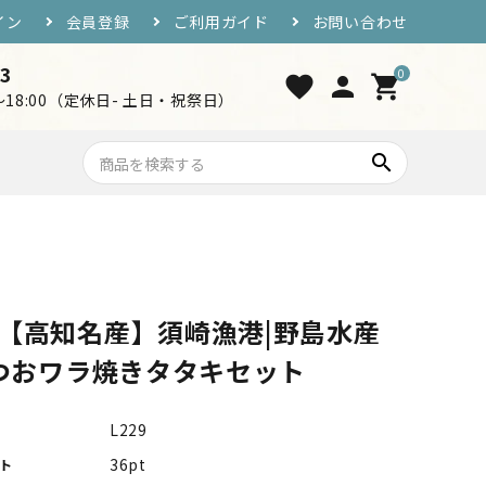
イン
会員登録
ご利用ガイド
お問い合わせ
33
0
favorite
person
shopping_cart
0～18:00（定休日- 土日・祝祭日）
search
7,000円〜10,000円
おつまみ・ご飯のお供
【高知名産】須崎漁港|野島水産
工芸品・グッズ
つおワラ焼きタタキセット
L229
36pt
ト