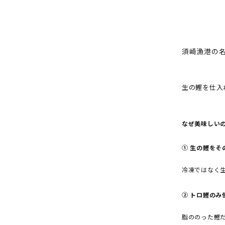
須崎漁港の
生の鰹を仕入
なぜ美味しい
① 生の鰹をそ
冷凍ではなく
② トロ鰹のみ
脂ののった鰹