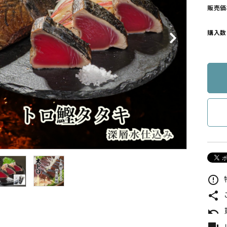
販売価
購入数
error_outline
share
undo