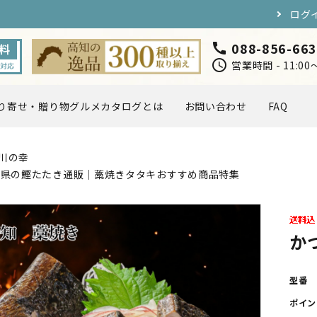
ログ
088-856-66
call
schedule
営業時間 - 11:0
り寄せ・贈り物グルメカタログとは
お問い合わせ
FAQ
川の幸
円〜5,000円
5,000円〜7,000円
海・川の幸
お肉・卵
知県の鰹たたき通販｜藁焼きタタキおすすめ商品特集
スイーツ
ドリンク
か
店長おすすめ
型番
取り寄せ・贈り物グルメカタ
ポイン
定ギフト