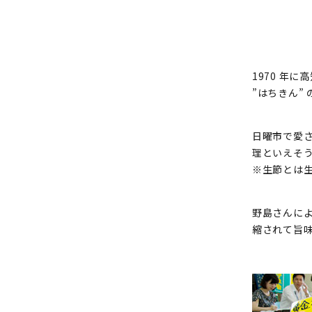
1970 年
”はちきん”
日曜市で愛
理といえそ
※生節とは
野島さんに
縮されて旨