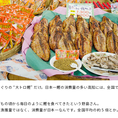
ぐりの “大トロ鰹” だけ。日本一鰹の消費量の多い高知には、全国
どもの頃から毎日のように鰹を食べてきたという野島さん。
漁獲量ではなく、消費量が日本一なんです。全国平均の約 5 倍と