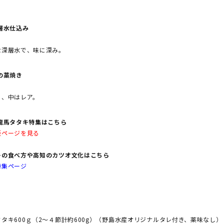
層水仕込み
な深層水で、味に深み。
の藁焼き
く、中はレア。
龍馬タタキ特集はこちら
販ページを見る
キの食べ方や高知のカツオ文化はこちら
特集ページ
タキ600ｇ（2～４節計約600g）（野島水産オリジナルタレ付き、薬味なし）