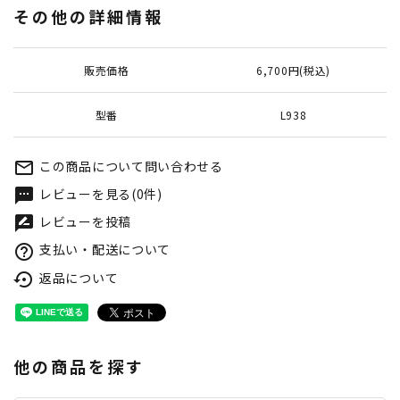
その他の詳細情報
販売価格
6,700円(税込)
型番
L938
この商品について問い合わせる
mail_outline
レビューを見る(0件)
textsms
レビューを投稿
rate_review
支払い・配送について
help_outline
返品について
settings_backup_restore
他の商品を探す