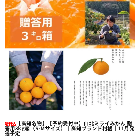
【高知名物】【予約受付中】山北ミライみかん 贈
答用3kg箱（S-Mサイズ）｜高知ブランド柑橘｜11月発
送予定