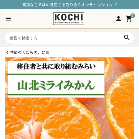
高知ならではの特産品を取り扱うオンラインショップ
0
menu
person
shopping_cart
search
季節のくだもの、野菜