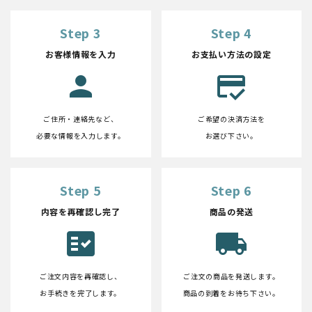
Step 3
Step 4
お客様情報を入力
お支払い方法の設定
person
credit_score
ご住所・連絡先など、
ご希望の決済方法を
必要な情報を入力します。
お選び下さい。
Step 5
Step 6
内容を再確認し完了
商品の発送
fact_check
local_shipping
ご注文内容を再確認し、
ご注文の商品を発送します。
お手続きを完了します。
商品の到着をお待ち下さい。