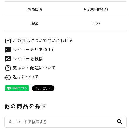
販売価格
6,200円(税込)
型番
L027
この商品について問い合わせる
mail_outline
レビューを見る(0件)
textsms
レビューを投稿
rate_review
支払い・配送について
help_outline
返品について
settings_backup_restore
他の商品を探す
search