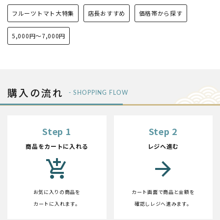
フルーツトマト大特集
店長おすすめ
価格帯から探す
5,000円〜7,000円
購入の流れ
- SHOPPING FLOW
Step 1
Step 2
商品をカートに入れる
レジへ進む
add_shopping_cart
arrow_forward
お気に入りの商品を
カート画面で商品と金額を
カートに入れます。
確認しレジへ進みます。