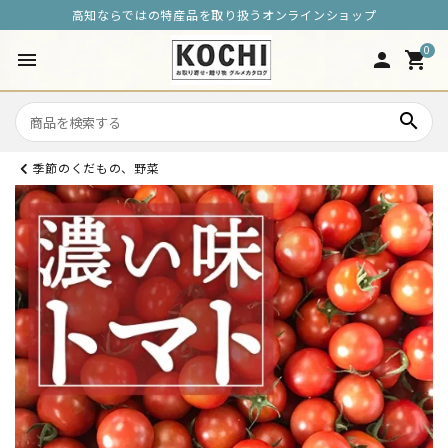
高知ならではの特産品を取り扱うオンラインショップ
0
menu
person
shopping_cart
search
季節のくだもの、野菜