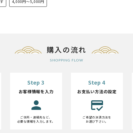
す
4,000円〜5,000円
購入の流れ
SHOPPING FLOW
Step 3
Step 4
お客様情報を入力
お支払い方法の設定
person
credit_score
ご住所・連絡先など、
ご希望の決済方法を
必要な情報を入力します。
お選び下さい。