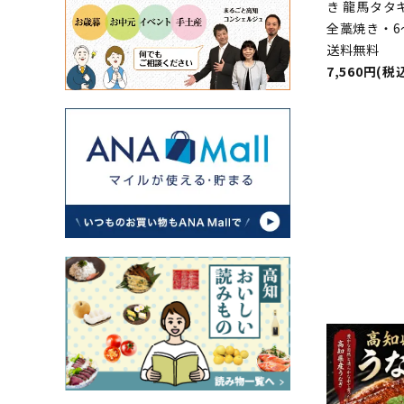
き 龍馬タタ
全藁焼き・6
送料無料
7,560円(税