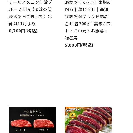
アールスメロン仁淀ブ
あかうし&四万十米豚&
ルー 2玉箱【清流の伏
四万十鶏セット｜高知
流水で育てました】出
代表お肉ブランド詰め
荷は11月より
合せ 各200g｜高級ギフ
8,700円(税込)
ト・お中元・お歳暮・
贈答用
5,000円(税込)
品