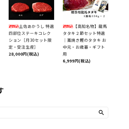
土佐あかうし 特選
【高知名物】龍馬
四部位ステーキコレク
タタキ２節セット特選
ション［月30セット限
｜藁焼き鰹のタタキ お
定・受注生産］
中元・お歳暮・ギフト
28,000円(税込)
用
6,999円(税込)
す
search