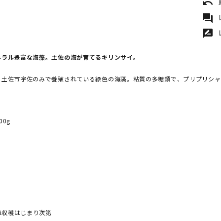
undo
forum
rate_review
ネラル豊富な海藻。土佐の海が育てるキリンサイ。
、土佐市宇佐のみで養殖されている緑色の海藻。粘質の多糖類で、プリプリシャ
0g
以降収穫はじまり次第