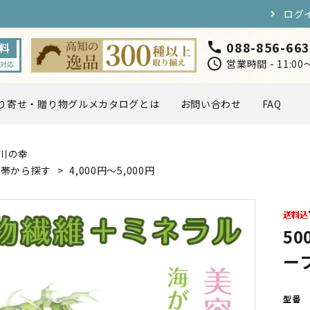
ログ
088-856-66
call
schedule
営業時間 - 11:0
り寄せ・贈り物グルメカタログとは
お問い合わせ
FAQ
川の幸
円〜5,000円
5,000円〜7,000円
海・川の幸
お肉・卵
格帯から探す
>
4,000円〜5,000円
スイーツ
ドリンク
5
ー
店長おすすめ
取り寄せ・贈り物グルメカタ
定ギフト
型番