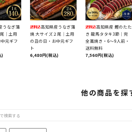
産うなぎ蒲
高知県産うなぎ蒲
高知県産 鰹のたた
1尾｜土用
焼 大サイズ２尾｜土用
き 龍馬タタキ3節｜完
お中元ギフ
の丑の日・お中元ギフ
全藁焼き・6～9人前・
ト
送料無料
込)
6,480円(税込)
7,560円(税込)
他の商品を探