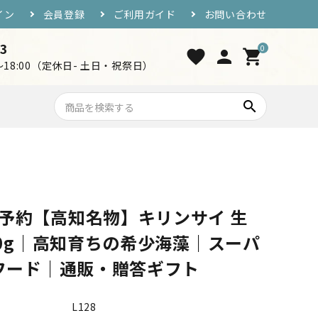
イン
会員登録
ご利用ガイド
お問い合わせ
33
0
favorite
person
shopping_cart
0～18:00（定休日- 土日・祝祭日）
search
7,000円〜10,000円
おつまみ・ご飯のお供
予約【高知名物】キリンサイ 生
工芸品・グッズ
00g｜高知育ちの希少海藻｜スーパ
フード｜通販・贈答ギフト
L128