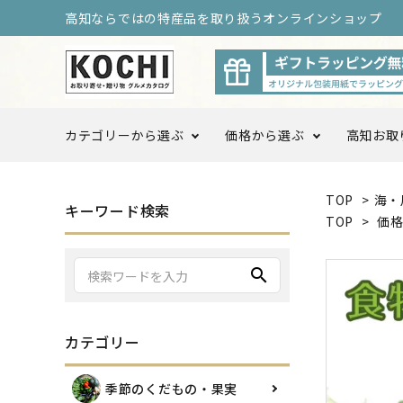
高知ならではの特産品を取り扱うオンラインショップ
カテゴリーから選ぶ
価格から選ぶ
高知お取
TOP
>
海・
〜3,999円
4,000
キーワード検索
季節のくだもの・果実
TOP
>
価
10,000円以上〜
search
調味料・ドレッシング
カテゴリー
高知をまるごと定期便
高知お
季節のくだもの・果実
ログ限