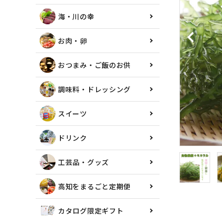
海・川の幸
お肉・卵
おつまみ・ご飯のお供
調味料・ドレッシング
スイーツ
ドリンク
工芸品・グッズ
高知をまるごと定期便
カタログ限定ギフト