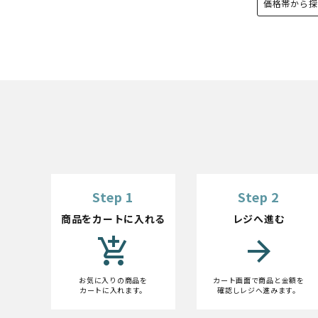
価格帯から探
Step 1
Step 2
商品をカートに入れる
レジへ進む
add_shopping_cart
arrow_forward
お気に入りの商品を
カート画面で商品と金額を
カートに入れます。
確認しレジへ進みます。