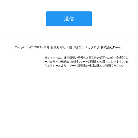
Copyright (C) 2021- 高知 お取り寄せ・贈り物グルメカタログ 株式会社Dorago
当サイトでは、通信情報の暗号化と実在性の証明のため、GMOグロ
ーバルサイン株式会社のSSLサーバ証明書を使用しております。 セ
キュアシールより、サーバ証明書の検証結果をご確認ください。