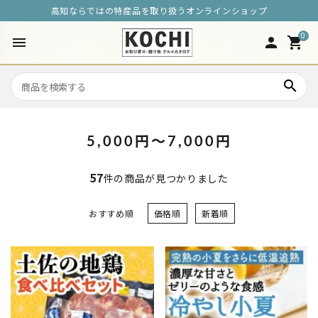
高知ならではの特産品を取り扱うオンラインショップ
0
menu
person
shopping_cart
search
5,000円〜7,000円
57
件の商品が見つかりました
おすすめ順
価格順
新着順