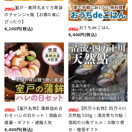
室戸・美阿丸まぐろ胃袋
のチャンジャ風【お酒の肴に
ぴったり】
おうちdeごはん
6,200円(税込)
6,400円(税込)
【室戸名物】蒲鉾詰め合
【四万十名物】四万十川
わせ ハレの日セット｜高級お
天然鮎 500g｜清流育ちの鮎｜
歳暮・ギフト・通販人気
高知の川魚グルメ｜お取り寄
6,400円(税込)
せ・贈答ギフト