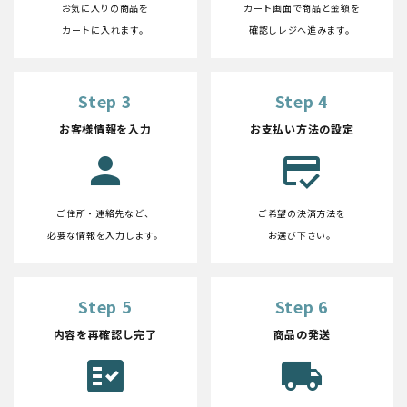
お気に入りの商品を
カート画面で商品と金額を
カートに入れます。
確認しレジへ進みます。
Step 3
Step 4
お客様情報を入力
お支払い方法の設定
person
credit_score
ご住所・連絡先など、
ご希望の決済方法を
必要な情報を入力します。
お選び下さい。
Step 5
Step 6
内容を再確認し完了
商品の発送
fact_check
local_shipping