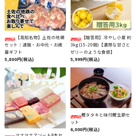
【高知名物】土佐の地鶏
【贈答用】冷やし小夏 約
セット｜通販・お中元・お歳
3kg(15-20個)【濃厚な甘さと
暮ギフト
ゼリーのような食感】
5,800円(税込)
5,999円(税込)
鰹タタキと味付鰹生節セ
ット
6,000円(税込)
マナマナアソート8本セ