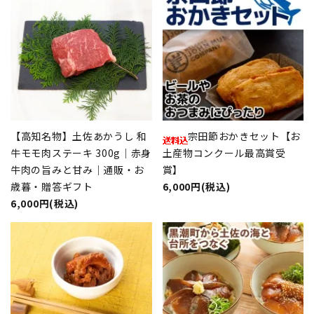
【高知名物】土佐あかうし 和
宗田節おかきセット【お
牛モモ肉ステーキ 300g｜赤身
土産物コンクール最高賞受
牛肉の旨みと甘み｜通販・お
賞】
歳暮・贈答ギフト
6,000円(税込)
6,000円(税込)